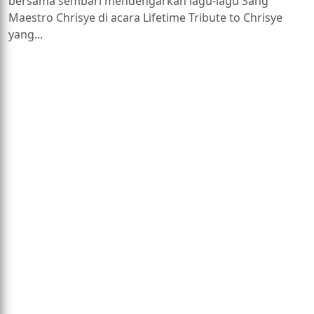
bersama sembari mendengarkan lagu-lagu Sang
Maestro Chrisye di acara Lifetime Tribute to Chrisye
yang...