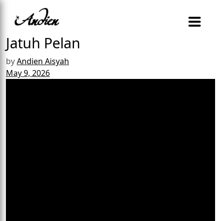
Jatuh Pelan
by
Andien Aisyah
May 9, 2026